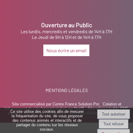
Ouverture au Public
Les lundis, mercredis et vendredis de 14H à 17H
Le Jeudi de 9H à 12H et de 14H à 17H
Nous écrire un email
MENTIONS LÉGALES
Site commercialisé par Centre France Solution Pro
-
Création et
hébergement du site Internet réalisé par Net15
-
Site administrable CMS
Ce site utilise des cookies afin de mesurer
propulsé par WebSee
-
Conditions Générales d'Utilisation
-
Gérer les
la fréquentation du site, de vous proposer
cookies
des contenus animés et interactifs et de
partager du contenu sur les réseaux
sociaux.