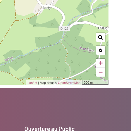
+
−
300 m
Leaflet
| Map data: ©
OpenStreetMap
Ouverture au Public