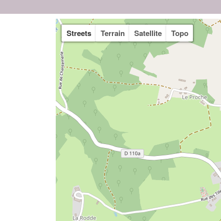
Streets
Terrain
Satellite
Topo