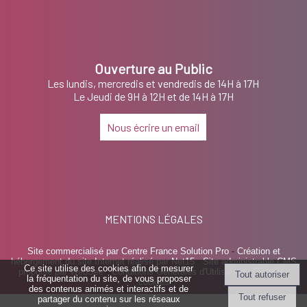
Ouverture au Public
Les lundis, mercredis et vendredis de 14H à 17H
Le Jeudi de 9H à 12H et de 14H à 17H
Nous écrire un email
MENTIONS LÉGALES
Site commercialisé par Centre France Solution Pro
-
Création et
hébergement du site Internet réalisé par Net15
-
Site administrable CMS
Ce site utilise des cookies afin de mesurer
propulsé par WebSee
-
Conditions Générales d'Utilisation
-
Gérer les
la fréquentation du site, de vous proposer
cookies
des contenus animés et interactifs et de
partager du contenu sur les réseaux