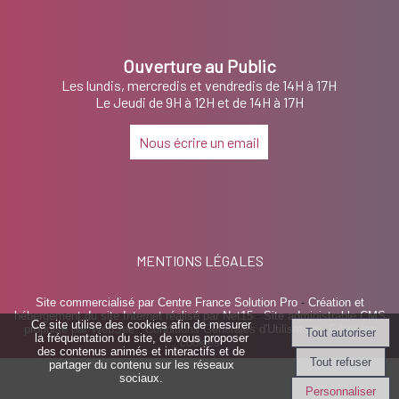
Ouverture au Public
Les lundis, mercredis et vendredis de 14H à 17H
Le Jeudi de 9H à 12H et de 14H à 17H
Nous écrire un email
MENTIONS LÉGALES
Site commercialisé par Centre France Solution Pro
-
Création et
hébergement du site Internet réalisé par Net15
-
Site administrable CMS
Ce site utilise des cookies afin de mesurer
propulsé par WebSee
-
Conditions Générales d'Utilisation
-
Gérer les
la fréquentation du site, de vous proposer
cookies
des contenus animés et interactifs et de
partager du contenu sur les réseaux
sociaux.
Personnaliser