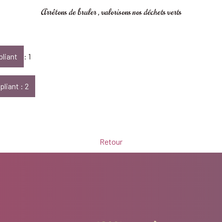
Arrêtons de bruler , valorisons nos déchets verts
épliant
: 1
pliant : 2
Retour