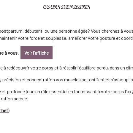
COURS DE PILATES
 postpartum, débutant, ou une personne âgée? Vous cherchez à vous
aintenir votre force et souplesse, améliorer votre posture et coordi
sse à vous.
Voir l'affiche
à redécouvrir votre corps et à rétablir l'équilibre perdu, dans un cl
té, précision et concentration vos muscles se tonifient et s’assoupli
e et profonde joue un rôle essentiel en fournissant à votre corps l'o
tration accrue.
lhet)