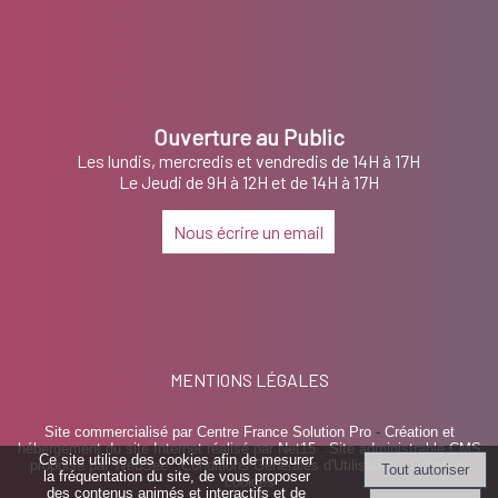
Ouverture au Public
Les lundis, mercredis et vendredis de 14H à 17H
Le Jeudi de 9H à 12H et de 14H à 17H
Nous écrire un email
MENTIONS LÉGALES
Site commercialisé par Centre France Solution Pro
-
Création et
hébergement du site Internet réalisé par Net15
-
Site administrable CMS
Ce site utilise des cookies afin de mesurer
propulsé par WebSee
-
Conditions Générales d'Utilisation
-
Gérer les
la fréquentation du site, de vous proposer
cookies
des contenus animés et interactifs et de